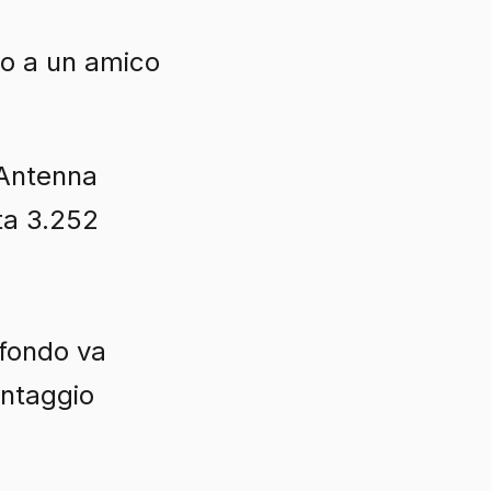
tto a un amico
 Antenna
sta 3.252
n fondo va
antaggio